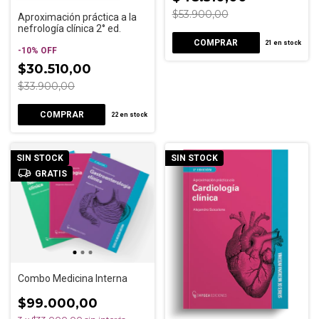
$53.900,00
Aproximación práctica a la
nefrología clínica 2° ed.
21
en stock
-
10
%
OFF
$30.510,00
$33.900,00
22
en stock
SIN STOCK
SIN STOCK
GRATIS
Combo Medicina Interna
$99.000,00