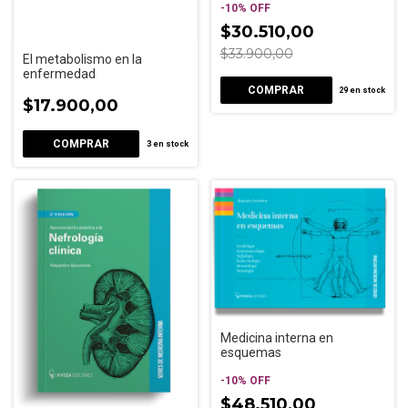
-
10
%
OFF
$30.510,00
$33.900,00
El metabolismo en la
enfermedad
29
en stock
$17.900,00
3
en stock
Medicina interna en
esquemas
-
10
%
OFF
$48.510,00