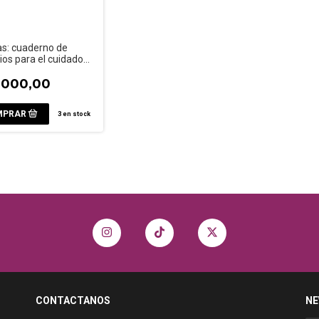
as: cuaderno de
cios para el cuidado
salud
.000,00
3
en stock
CONTACTANOS
NE