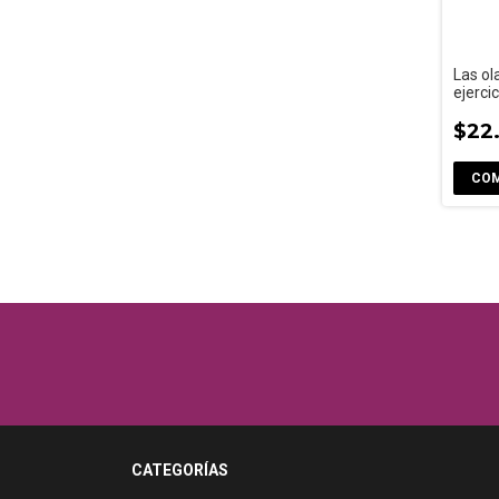
Las ol
ejerci
de la 
$22
CATEGORÍAS