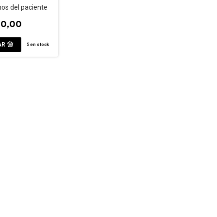
os del paciente
00,00
5
en stock