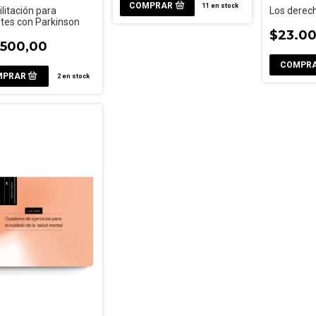
11
en stock
litación para
Los derech
tes con Parkinson
$23.0
.500,00
2
en stock