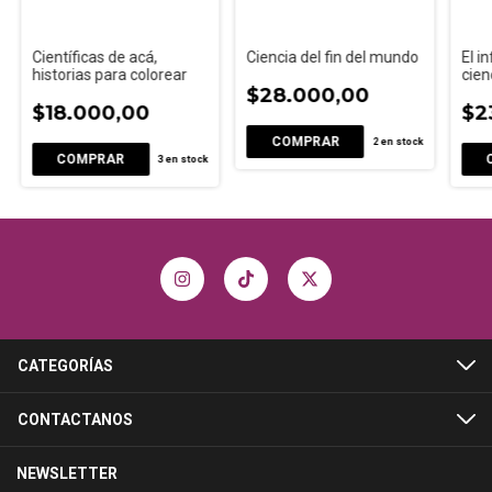
Científicas de acá,
Ciencia del fin del mundo
El in
historias para colorear
cien
$28.000,00
$18.000,00
$2
2
en stock
3
en stock
CATEGORÍAS
CONTACTANOS
NEWSLETTER