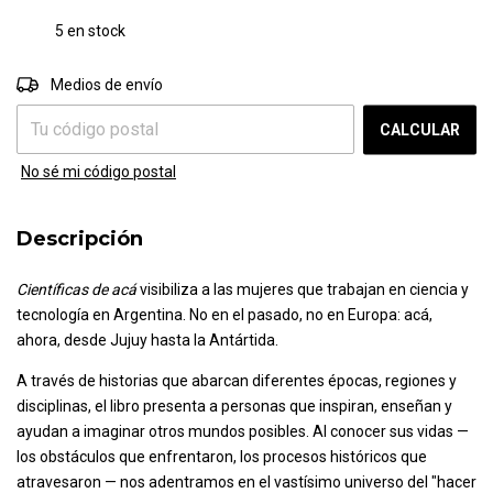
5
en stock
CAMBIAR CP
Entregas para el CP:
Medios de envío
CALCULAR
No sé mi código postal
Descripción
Científicas de acá
visibiliza a las mujeres que trabajan en ciencia y
tecnología en Argentina. No en el pasado, no en Europa: acá,
ahora, desde Jujuy hasta la Antártida.
A través de historias que abarcan diferentes épocas, regiones y
disciplinas, el libro presenta a personas que inspiran, enseñan y
ayudan a imaginar otros mundos posibles. Al conocer sus vidas —
los obstáculos que enfrentaron, los procesos históricos que
atravesaron — nos adentramos en el vastísimo universo del "hacer