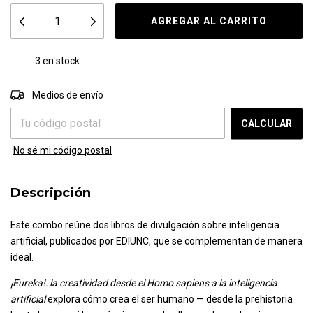
3
en stock
CAMBIAR CP
Entregas para el CP:
Medios de envío
CALCULAR
No sé mi código postal
Descripción
Este combo reúne dos libros de divulgación sobre inteligencia
artificial, publicados por EDIUNC, que se complementan de manera
ideal.
¡Eureka!: la creatividad desde el Homo sapiens a la inteligencia
artificial
explora cómo crea el ser humano — desde la prehistoria