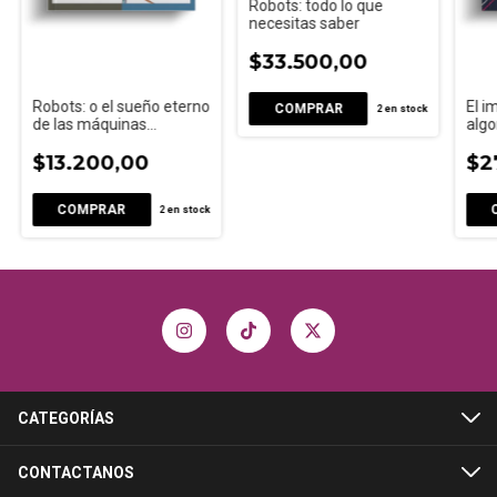
Robots: todo lo que
necesitas saber
$33.500,00
Robots: o el sueño eterno
El i
2
en stock
de las máquinas
algo
inteligentes
$13.200,00
$2
2
en stock
CATEGORÍAS
CONTACTANOS