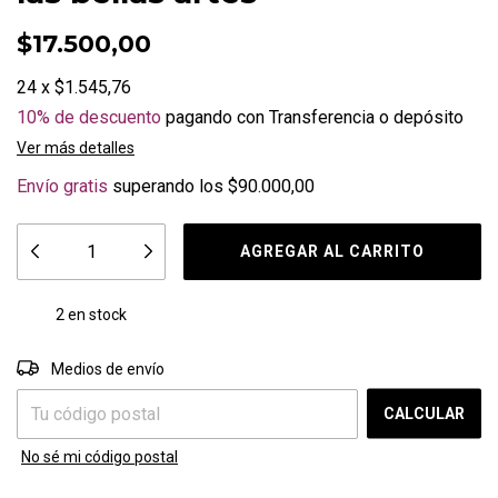
$17.500,00
24
x
$1.545,76
10% de descuento
pagando con Transferencia o depósito
Ver más detalles
Envío gratis
superando los
$90.000,00
2
en stock
CAMBIAR CP
Entregas para el CP:
Medios de envío
CALCULAR
No sé mi código postal