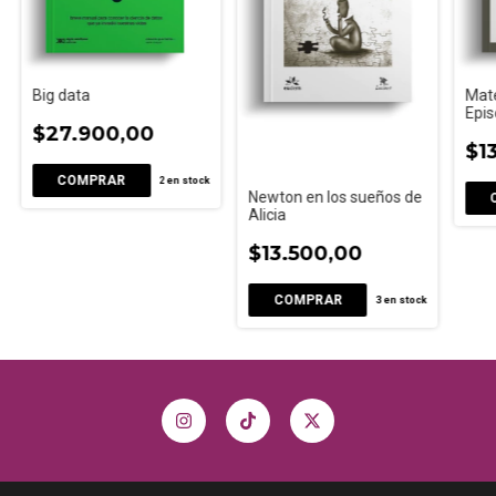
Big data
Mate
Epis
$27.900,00
$1
2
en stock
Newton en los sueños de
Alicia
$13.500,00
3
en stock