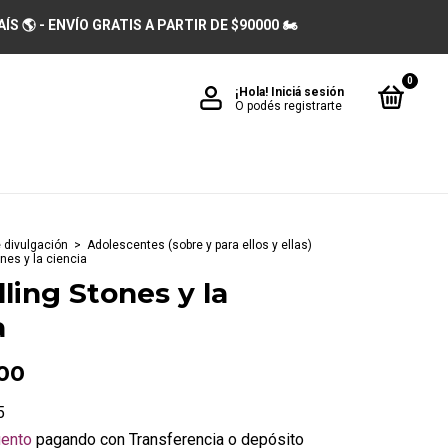
 🌎 - ENVÍO GRATIS A PARTIR DE $90000 🏍️
0
¡Hola!
Iniciá sesión
O podés registrarte
e divulgación
>
Adolescentes (sobre y para ellos y ellas)
nes y la ciencia
lling Stones y la
a
,00
5
ento
pagando con Transferencia o depósito