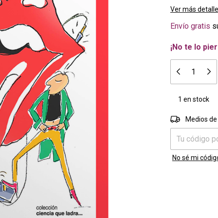
Ver más detall
Envío gratis
s
¡No te lo pier
1
en stock
Entregas para e
Medios de
No sé mi códig