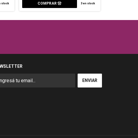
 stock
3
en stock
WSLETTER