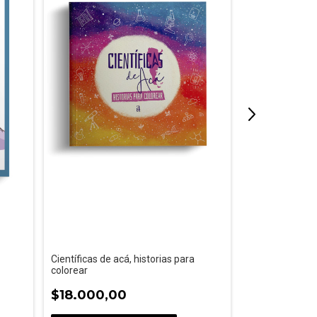
Científicas de acá, historias para
Cuerpopedia: el
colorear
representacion
cambios y emo
$18.000,00
$22.500,