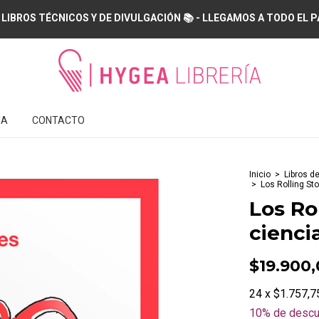
 LIBROS TÉCNICOS Y DE DIVULGACIÓN 📚 - LLEGAMOS A TODO EL PAÍS
IA
CONTACTO
Inicio
>
Libros d
>
Los Rolling Sto
Los Ro
cienci
$19.900
24
x
$1.757,7
10% de descu