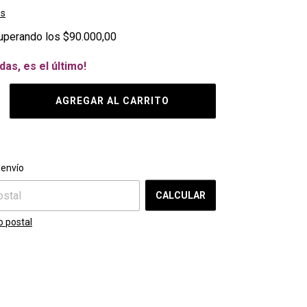
es
uperando los
$90.000,00
das, es el último!
CAMBIAR CP
l CP:
 envío
CALCULAR
o postal