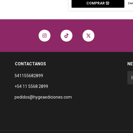
2
en
CONTACTANOS
NE
541155682899
+54 11 5568 2899
pedidos@hygeaediciones.com