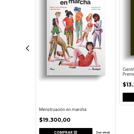
Cientí
Premi
$13
iana
Menstruación en marcha
$19.300,00
1
en stock
3
en stock