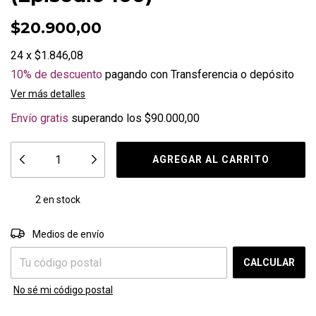
$20.900,00
24
x
$1.846,08
10% de descuento
pagando con Transferencia o depósito
Ver más detalles
Envío gratis
superando los
$90.000,00
2
en stock
CAMBIAR CP
Entregas para el CP:
Medios de envío
CALCULAR
No sé mi código postal