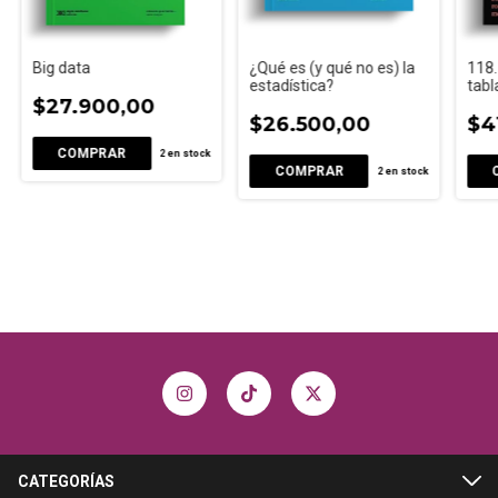
Big data
¿Qué es (y qué no es) la
118.
estadística?
tabl
$27.900,00
$26.500,00
$4
2
en stock
2
en stock
CATEGORÍAS