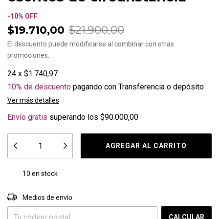
-
10
%
OFF
$19.710,00
$21.900,00
El descuento puede modificarse al combinar con otras
promociones.
24
x
$1.740,97
10% de descuento
pagando con Transferencia o depósito
Ver más detalles
Envío gratis
superando los
$90.000,00
10
en stock
CAMBIAR CP
Entregas para el CP:
Medios de envío
CALCULAR