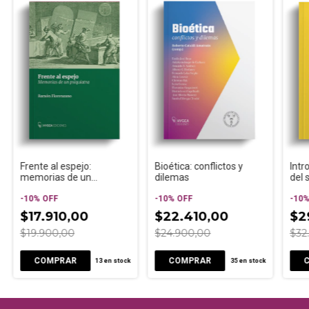
Frente al espejo:
Bioética: conflictos y
Intr
memorias de un
dilemas
del 
psiquiatra
-
10
%
OFF
-
10
%
OFF
-
10
$17.910,00
$22.410,00
$2
$19.900,00
$24.900,00
$32
13
en stock
35
en stock