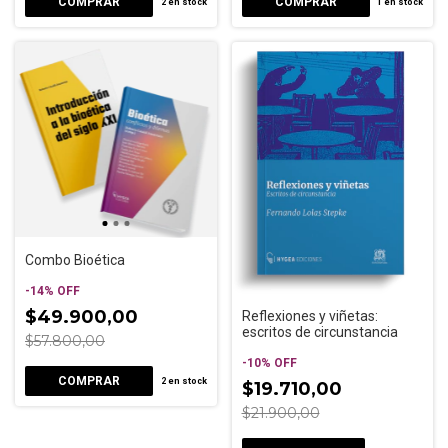
2
en stock
1
en stock
Combo Bioética
-
14
%
OFF
$49.900,00
Reflexiones y viñetas:
escritos de circunstancia
$57.800,00
-
10
%
OFF
2
en stock
$19.710,00
$21.900,00