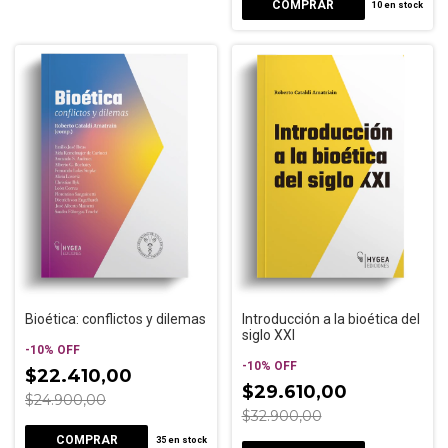
10
en stock
Bioética: conflictos y dilemas
Introducción a la bioética del
siglo XXI
-
10
%
OFF
-
10
%
OFF
$22.410,00
$29.610,00
$24.900,00
$32.900,00
35
en stock